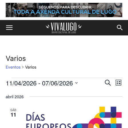
Varios
Eventos
Varios
11/04/2026
 - 
07/06/2026
Eventos
Na
Navega
Buscar
Lista
de
Selecciona
de
la
abril 2026
vis
fecha.
búsqu
de
SÁB
11
y
Eve
vistas