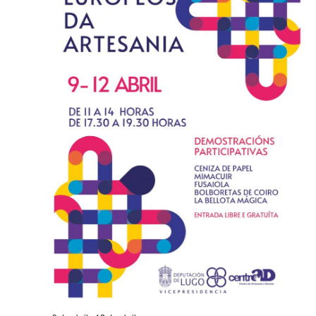
de
Evento