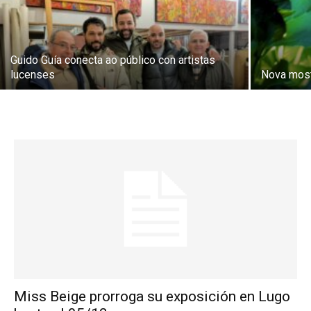
Guido Guía conecta ao público con artistas
lucenses
Nova mostr
Miss Beige prorroga su exposición en Lugo