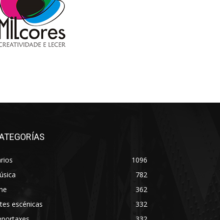
ATEGORÍAS
rios
1096
úsica
782
ne
362
tes escénicas
332
eportaxes
332