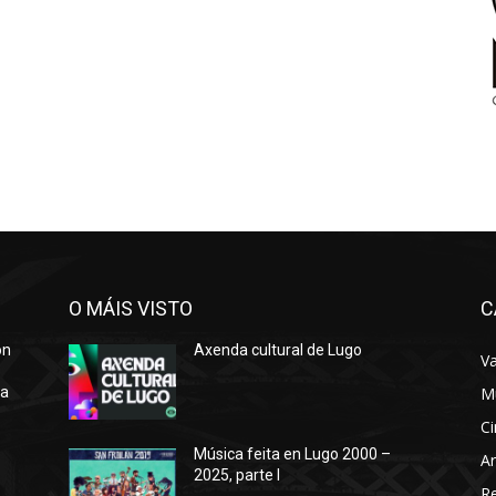
O MÁIS VISTO
C
ón
Axenda cultural de Lugo
Va
ra
M
Ci
Música feita en Lugo 2000 –
Ar
2025, parte I
o
R