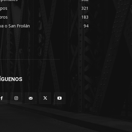
xpos
321
bros
183
va o San Froilán
94
ÍGUENOS