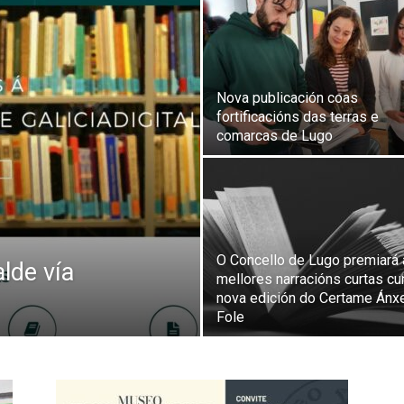
Nova publicación coas
fortificacións das terras e
comarcas de Lugo
O Concello de Lugo premiará
alde vía
mellores narracións curtas cu
nova edición do Certame Ánx
Fole