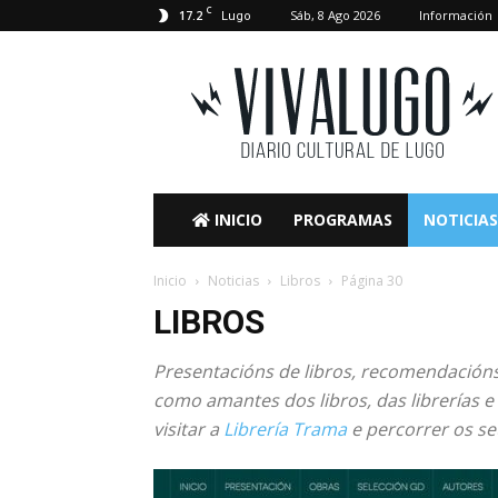
C
17.2
Sáb, 8 Ago 2026
Información
Lugo
VivaLugo
INICIO
PROGRAMAS
NOTICIAS
Inicio
Noticias
Libros
Página 30
LIBROS
Presentacións de libros, recomendacións
como amantes dos libros, das librerías e
visitar a
Librería Trama
e percorrer os se