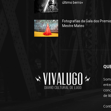
último berro»
Fotografías da Gala dos Premi
Mestre Mateo
QU
Somo
ente
conc
de l
Cont