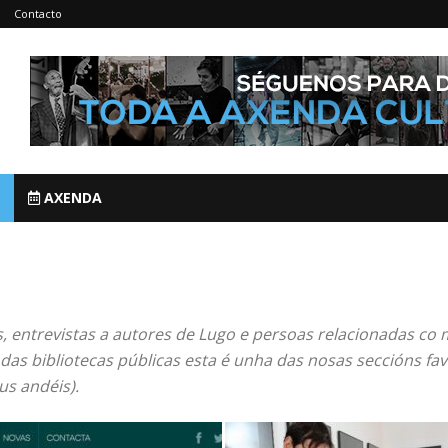
Contacto
AXENDA
, entrevistas a autores de Lugo e persoas relacionadas co 
 das bibliotecas públicas esta é unha das nosas seccións fa
us andéis).