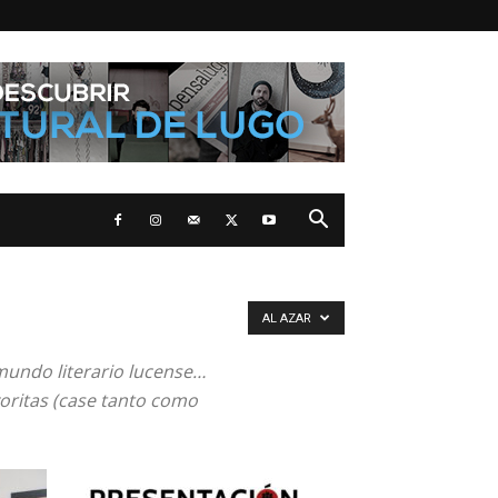
AL AZAR
mundo literario lucense…
voritas (case tanto como