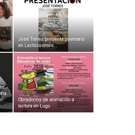
José Torres presenta poemario
en Lectocosmos
 as
nha
el
Obradorios de animación á
lectura en Lugo