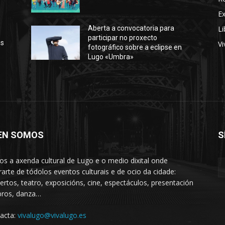
E
Li
Aberta a convocatoria para
participar no proxecto
os
Vi
fotográfico sobre a eclipse en
Lugo «Umbra»
EN SOMOS
S
s a axenda cultural de Lugo e o medio dixital onde
rarte de tódolos eventos culturais e de ocio da cidade:
ertos, teatro, exposicións, cine, espectáculos, presentación
ibros, danza…
acta:
vivalugo@vivalugo.es