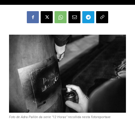
Foto de Adra Pallón da serie "12 Horas" recollida nesta fotoreportaxe