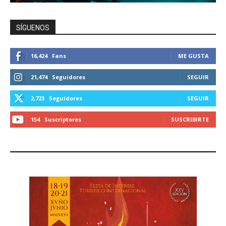
SÍGUENOS
16,424
Fans
ME GUSTA
21,474
Seguidores
SEGUIR
2,723
Seguidores
SEGUIR
154
Suscriptores
SUSCRIBIRTE