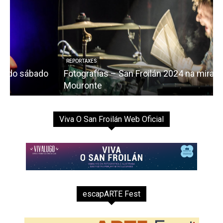
REPORTAXES
o
Fotografías – San Froilán 2024 na mirada de Iván
Mouronte
Viva O San Froilán Web Oficial
escapARTE Fest