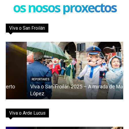
os nosos proxectos
Viva o San Froilán
REPORTAXES
Viva o San Froilán 2025 – A mirada de Marcos
López
Viva o Arde Lucus