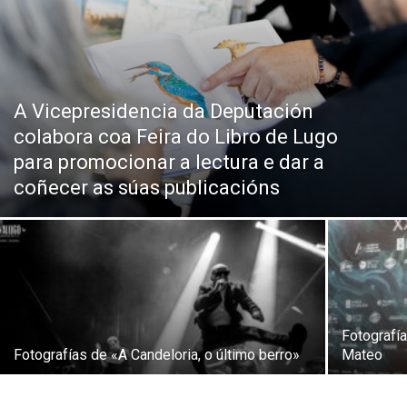
A Vicepresidencia da Deputación
colabora coa Feira do Libro de Lugo
para promocionar a lectura e dar a
coñecer as súas publicacións
Fotografí
Fotografías de «A Candeloria, o último berro»
Mateo