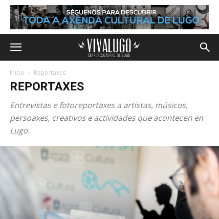
Inicio
Reportaxes
REPORTAXES
Entrevistas e fotoreportaxes a artistas, músicos,
persoaxes, creativos e actividades que acontecen en
Lugo.