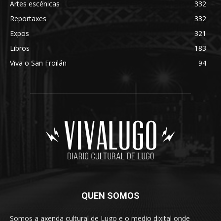
Artes escénicas
332
Reportaxes
332
Expos
321
Libros
183
Viva o San Froilán
94
QUEN SOMOS
Somos a axenda cultural de Lugo e o medio dixital onde