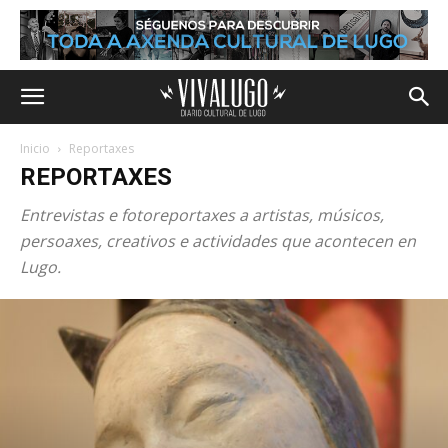
Inicio
Reportaxes
REPORTAXES
Entrevistas e fotoreportaxes a artistas, músicos,
persoaxes, creativos e actividades que acontecen en
Lugo.