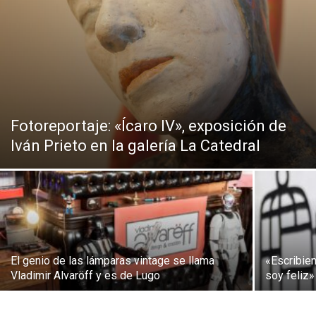
Fotoreportaje: «Ícaro IV», exposición de
Iván Prieto en la galería La Catedral
El genio de las lámparas vintage se llama
«Escribie
Vladimir Alvaröff y es de Lugo
soy feliz»