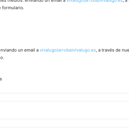
stes medios: enviando un email a
vivalugo(arroba)vivalugo.es
, a
 formulario.
enviando un email a
vivalugo(arroba)vivalugo.es
, a través de nu
io.
s