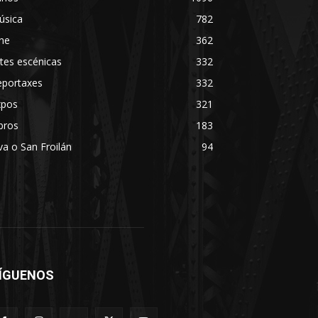
úsica
782
ne
362
tes escénicas
332
eportaxes
332
xpos
321
bros
183
va o San Froilán
94
ÍGUENOS