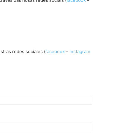
 través das nosas redes sociais (
facebook
–
estras redes sociales (
facebook
–
instagram