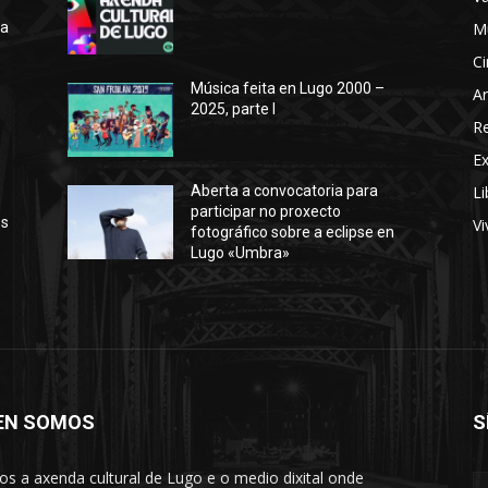
ra
M
Ci
Música feita en Lugo 2000 –
Ar
2025, parte I
o
R
E
Li
Aberta a convocatoria para
participar no proxecto
os
Vi
fotográfico sobre a eclipse en
Lugo «Umbra»
EN SOMOS
S
s a axenda cultural de Lugo e o medio dixital onde