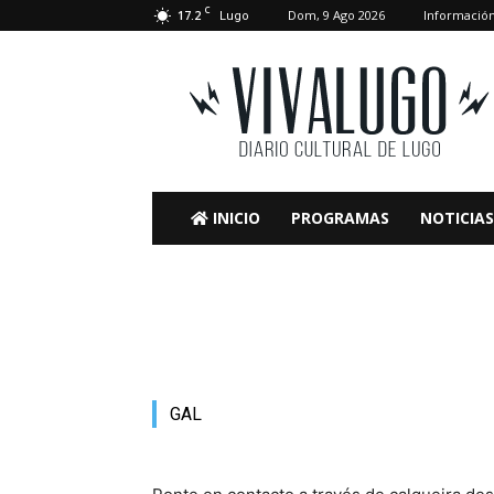
C
17.2
Dom, 9 Ago 2026
Informació
Lugo
VivaLugo
INICIO
PROGRAMAS
NOTICIAS
GAL