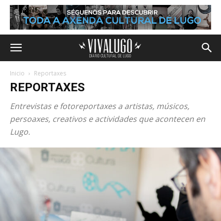
Inicio
Reportaxes
REPORTAXES
Entrevistas e fotoreportaxes a artistas, músicos,
persoaxes, creativos e actividades que acontecen en
Lugo.