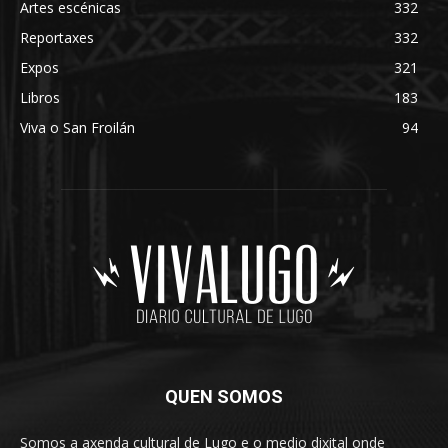
Artes escénicas
332
Reportaxes
332
Expos
321
Libros
183
Viva o San Froilán
94
QUEN SOMOS
Somos a axenda cultural de Lugo e o medio dixital onde