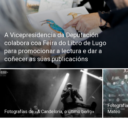
A Vicepresidencia da Deputación
colabora coa Feira do Libro de Lugo
para promocionar a lectura e dar a
coñecer as súas publicacións
Fotografí
Fotografías de «A Candeloria, o último berro»
Mateo