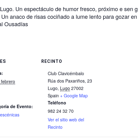
Lugo. Un espectáculo de humor fresco, próximo e sen gu
 Un anaco de risas cociñado a lume lento para gozar e
al Ousadías
ES
RECINTO
a:
Club Clavicémbalo
Rúa dos Paxariños, 23
 febrero
Lugo
,
Lugo
27002
Spain
+ Google Map
Teléfono
oría de Evento:
982 24 32 70
 escénicas
Ver el sitio web del
Recinto