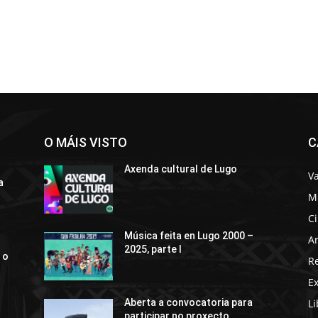
O MÁIS VISTO
C
Axenda cultural de Lugo
Va
a
M
C
Música feita en Lugo 2000 –
Ar
2025, parte I
 o
R
E
Li
Aberta a convocatoria para
participar no proxecto