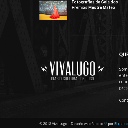
Fotografías da Gala dos
Premios Mestre Mateo
QU
Somo
ente
conc
pres
Cont
© 2018 Viva Lugo | Deseño web feito co
♡
por
El cielo 