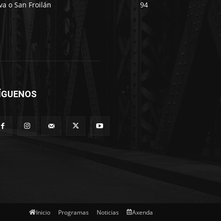
va o San Froilán
94
ÍGUENOS
Inicio
Programas
Noticias
Axenda