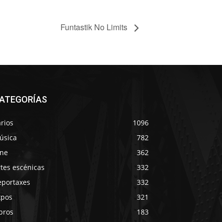
Funtastik No Limits
ATEGORÍAS
rios
1096
úsica
782
ine
362
tes escénicas
332
eportaxes
332
xpos
321
bros
183