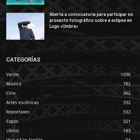
Aberta a convocatoria para participar no
proxecto fotográfico sobre a eclipse en
Lugo «Umbra»
CATEGORÍAS
Varios
1096
Música
782
Cine
362
Artes escénicas
332
Reportaxes
332
Expos
321
Libros
183
Viva o San Froilán
94