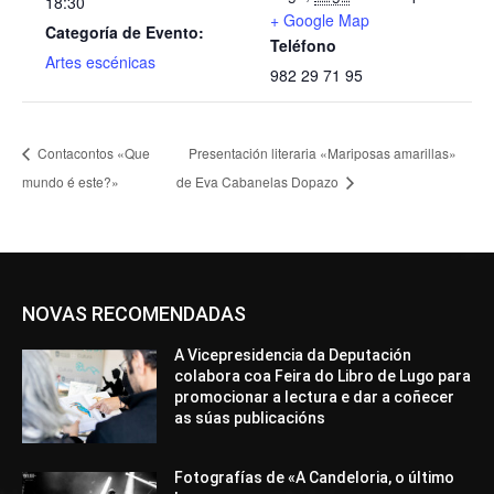
18:30
+ Google Map
Categoría de Evento:
Teléfono
Artes escénicas
982 29 71 95
Contacontos «Que
Presentación literaria «Mariposas amarillas»
mundo é este?»
de Eva Cabanelas Dopazo
NOVAS RECOMENDADAS
A Vicepresidencia da Deputación
colabora coa Feira do Libro de Lugo para
promocionar a lectura e dar a coñecer
as súas publicacións
Fotografías de «A Candeloria, o último