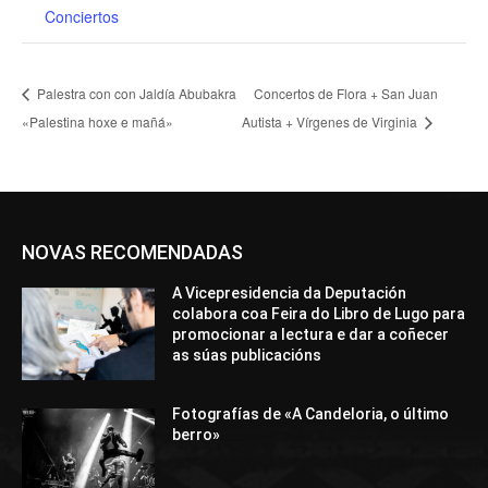
Conciertos
Palestra con con Jaldía Abubakra
Concertos de Flora + San Juan
«Palestina hoxe e mañá»
Autista + Vírgenes de Virginia
NOVAS RECOMENDADAS
A Vicepresidencia da Deputación
colabora coa Feira do Libro de Lugo para
promocionar a lectura e dar a coñecer
as súas publicacións
Fotografías de «A Candeloria, o último
berro»