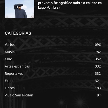
proxecto fotográfico sobre a eclipse en
Lugo «Umbra»
CATEGORÍAS
Varios
1096
Música
782
Cine
362
Artes escénicas
332
Reportaxes
332
Expos
321
Libros
183
Viva o San Froilán
94