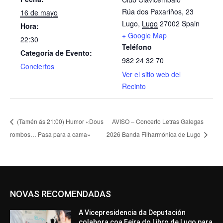
Rúa dos Paxariños, 23
16 de mayo
Lugo
,
Lugo
27002
Spain
Hora:
+ Google Map
22:30
Teléfono
Categoría de Evento:
982 24 32 70
Conciertos
Ver el sitio web del
Recinto
(Tamén ás 21:00) Humor «Dous
AVISO – Concerto Letras Galegas
rombos… Pasa para a cama»
2026 Banda Filharmónica de Lugo
NOVAS RECOMENDADAS
A Vicepresidencia da Deputación
colabora coa Feira do Libro de Lugo para