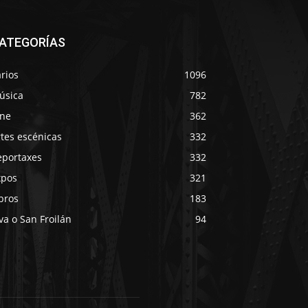
ATEGORÍAS
rios
1096
úsica
782
ine
362
tes escénicas
332
eportaxes
332
xpos
321
bros
183
va o San Froilán
94