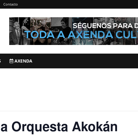
Contacto
S
AXENDA
la Orquesta Akokán