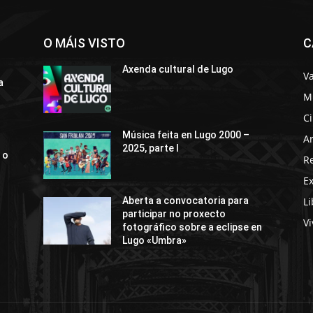
O MÁIS VISTO
C
Axenda cultural de Lugo
Va
a
M
C
Música feita en Lugo 2000 –
Ar
2025, parte I
 o
R
E
Li
Aberta a convocatoria para
participar no proxecto
Vi
fotográfico sobre a eclipse en
Lugo «Umbra»