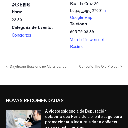
Rua da Cruz 20
24 de julio
Lugo
,
Lugo
27001
+
Hora:
Google Map
22:30
Teléfono
Categoría de Evento:
605 79 08 89
Conciertos
Ver el sitio web del
Recinto
Daydream Sessions no Muralleando
Concerto The Old Project
NOVAS RECOMENDADAS
A Vicepresidencia da Deputación
colabora coa Feira do Libro de Lugo para
promocionar a lectura e dar a coñecer
as súas publicacións