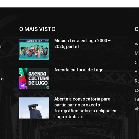
O MÁIS VISTO
C
Música feita en Lugo 2000 –
Va
a
2025, parte I
M
C
Axenda cultural de Lugo
Ar
 o
R
E
Li
Aberta a convocatoria para
participar no proxecto
Vi
fotográfico sobre a eclipse en
Lugo «Umbra»