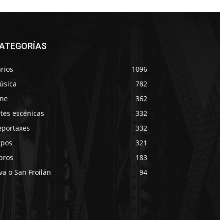
ATEGORÍAS
rios
1096
úsica
782
ine
362
tes escénicas
332
eportaxes
332
xpos
321
bros
183
va o San Froilán
94