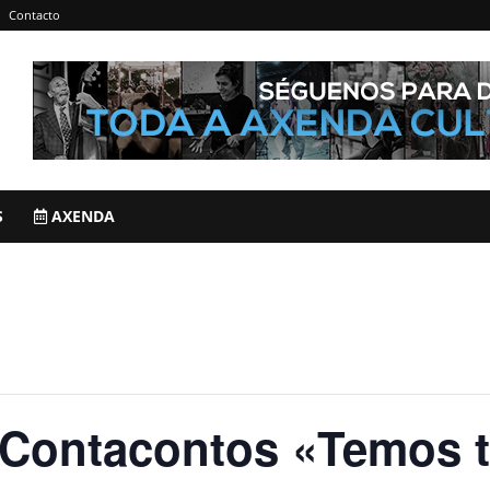
Contacto
S
AXENDA
ontacontos «Temos t