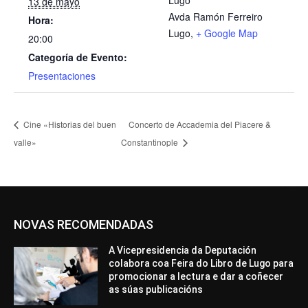
Lugo
13 de mayo
Avda Ramón Ferreiro
Hora:
Lugo
,
+ Google Map
20:00
Categoría de Evento:
Presentaciones
Cine «Historias del buen
Concerto de Accademia del Piacere &
valle»
Constantinople
NOVAS RECOMENDADAS
A Vicepresidencia da Deputación
colabora coa Feira do Libro de Lugo para
promocionar a lectura e dar a coñecer
as súas publicacións