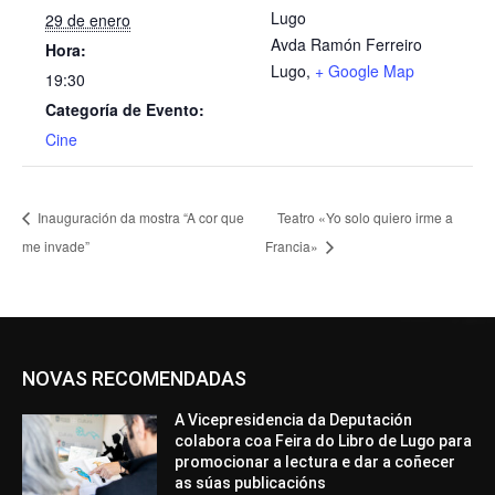
Lugo
29 de enero
Avda Ramón Ferreiro
Hora:
Lugo
,
+ Google Map
19:30
Categoría de Evento:
Cine
Inauguración da mostra “A cor que
Teatro «Yo solo quiero irme a
me invade”
Francia»
NOVAS RECOMENDADAS
A Vicepresidencia da Deputación
colabora coa Feira do Libro de Lugo para
promocionar a lectura e dar a coñecer
as súas publicacións