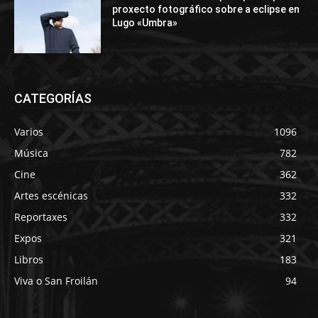
proxecto fotográfico sobre a eclipse en
Lugo «Umbra»
CATEGORÍAS
Varios
1096
Música
782
Cine
362
Artes escénicas
332
Reportaxes
332
Expos
321
Libros
183
Viva o San Froilán
94