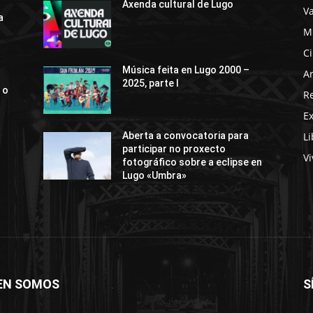
Axenda cultural de Lugo
Va
a
M
C
Música feita en Lugo 2000 –
Ar
2025, parte I
 o
R
E
Li
Aberta a convocatoria para
participar no proxecto
Vi
fotográfico sobre a eclipse en
Lugo «Umbra»
EN SOMOS
S