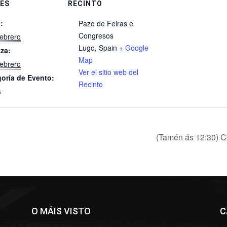
ES
RECINTO
:
Pazo de Feiras e
Congresos
febrero
Lugo
,
Spain
+ Google
iza:
Map
febrero
Ver el sitio web del
oría de Evento:
Recinto
s
(Tamén ás 12:30) C
O MÁIS VISTO
C