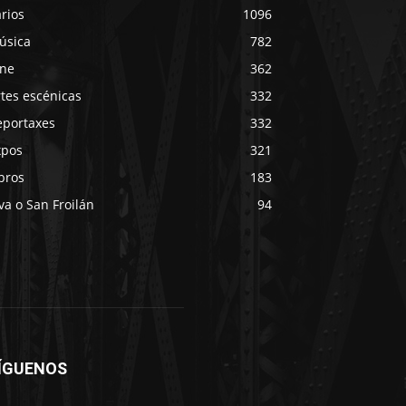
rios
1096
úsica
782
ine
362
tes escénicas
332
eportaxes
332
xpos
321
bros
183
va o San Froilán
94
ÍGUENOS