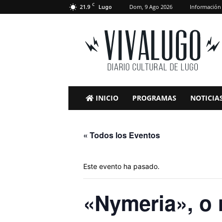
C
21.9
Dom, 9 Ago 2026
Información
Lugo
VivaLugo
INICIO
PROGRAMAS
NOTICIA
« Todos los Eventos
Este evento ha pasado.
«Nymeria», o