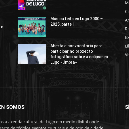
M
C
Música feita en Lugo 2000 –
Ar
2025, parte I
 o
R
E
Li
Aberta a convocatoria para
participar no proxecto
Vi
fotográfico sobre a eclipse en
Lugo «Umbra»
EN SOMOS
S
s a axenda cultural de Lugo e o medio dixital onde
rarte de tódolos eventos culturais e de ocio da cidade: