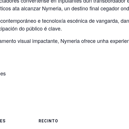
ctadores convértense en tripulantes dun transbordador e
ticos ata alcanzar Nymeria, un destino final cegador ond
o contemporáneo e tecnoloxía escénica de vangarda, dand
cipación do público é clave.
ento visual impactante, Nymeria ofrece unha experienc
des
ES
RECINTO