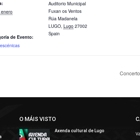
a:
Auditorio Municipal
Fuxan os Ventos
 enero
Rúa Madanela
LUGO
,
Lugo
27002
Spain
oría de Evento:
 escénicas
Concerto
O MÁIS VISTO
C
Axenda cultural de Lugo
Va
a