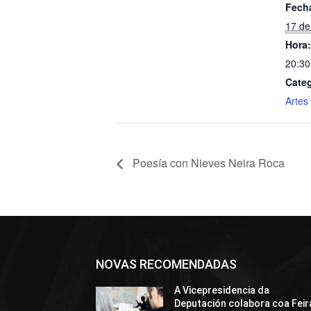
Fech
17 de
Hora:
20:30
Categ
Artes
Poesía con Nieves Neira Roca
NOVAS RECOMENDADAS
A Vicepresidencia da
Deputación colabora coa Feir