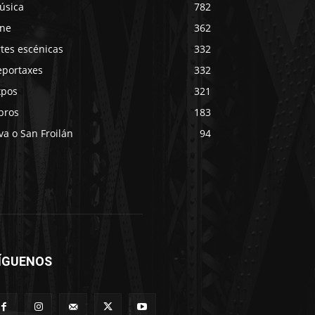
úsica
782
ine
362
tes escénicas
332
eportaxes
332
xpos
321
bros
183
va o San Froilán
94
ÍGUENOS