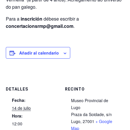
do pan galego.
Para a
inscrición
débese escribir a
concertacionsrmp@gmail.com
.
Añadir al calendario
DETALLES
RECINTO
Fecha:
Museo Provincial de
Lugo
14 de julio
Praza da Soidade, s/n
Hora:
Lugo
,
27001
+ Google
12:00
Map