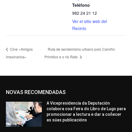
Teléfono
982 24 21 12
Ver el sitio web del
Recinto
Cine «Amigos
Ruta de sendeirismo urbano polo Camiño
imaxinarios»
Primitivo e o río Rato
NOVAS RECOMENDADAS
A Vicepresidencia da Deputación
colabora coa Feira do Libro de Lugo para
promocionar a lectura e dar a coñecer
as súas publicacións