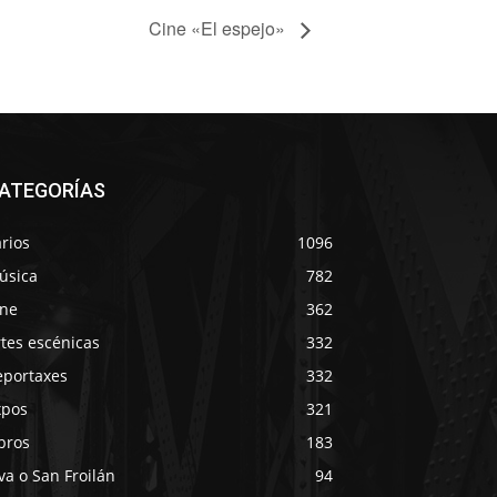
Cine «El espejo»
ATEGORÍAS
rios
1096
úsica
782
ine
362
tes escénicas
332
eportaxes
332
xpos
321
bros
183
va o San Froilán
94