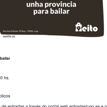
bailar
0 hs.
blicos
n de entradas a través do portal web
entradaslugo.es
e n