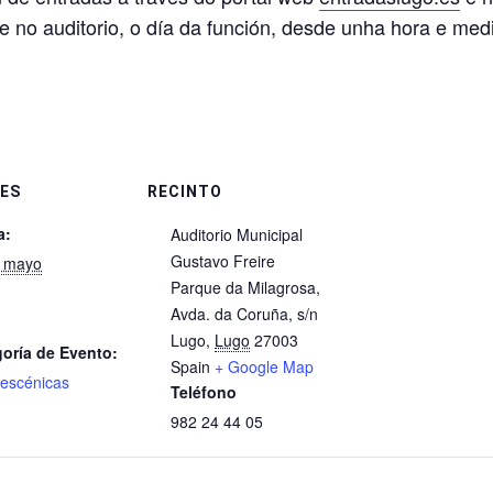
e no auditorio, o día da función, desde unha hora e me
ES
RECINTO
a:
​Auditorio Municipal
Gustavo Freire
e mayo
Parque da Milagrosa,
Avda. da Coruña, s/n
Lugo
,
Lugo
27003
oría de Evento:
Spain
+ Google Map
 escénicas
Teléfono
982 24 44 05