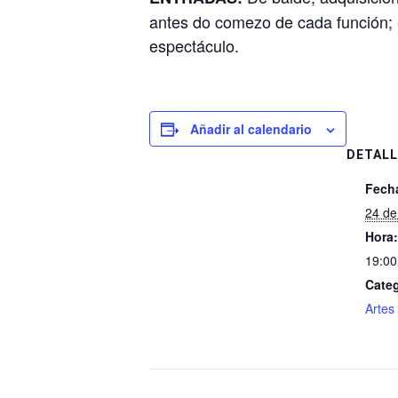
antes do comezo de cada función; 
espectáculo.
Añadir al calendario
DETALL
Fech
24 d
Hora:
19:00
Categ
Artes