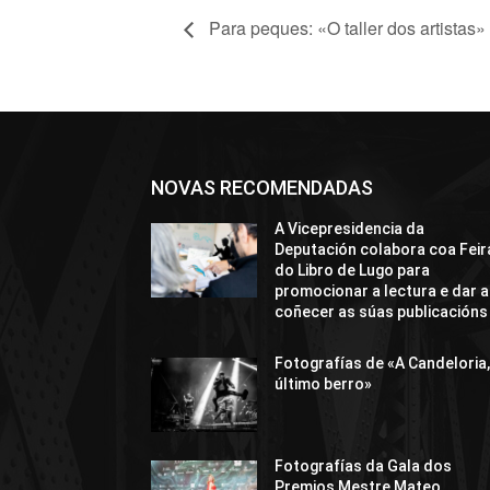
Para peques: «O taller dos artistas»
NOVAS RECOMENDADAS
A Vicepresidencia da
Deputación colabora coa Feir
do Libro de Lugo para
promocionar a lectura e dar a
coñecer as súas publicacións
Fotografías de «A Candeloria,
último berro»
Fotografías da Gala dos
Premios Mestre Mateo