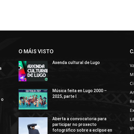
O MÁIS VISTO
C
Axenda cultural de Lugo
Va
a
M
C
Música feita en Lugo 2000 –
Ar
2025, parte I
 o
R
E
Li
Aberta a convocatoria para
participar no proxecto
Vi
fotográfico sobre a eclipse en