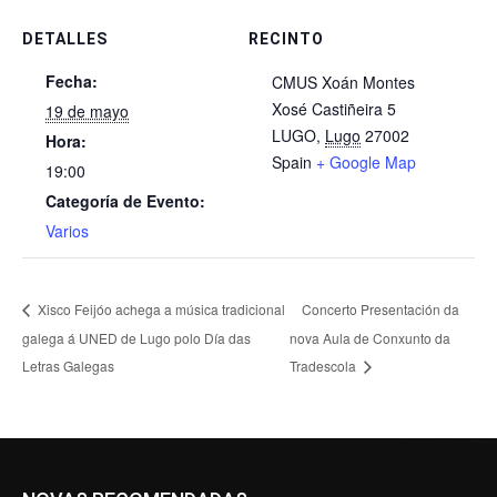
DETALLES
RECINTO
Fecha:
CMUS Xoán Montes
Xosé Castiñeira 5
19 de mayo
LUGO
,
Lugo
27002
Hora:
Spain
+ Google Map
19:00
Categoría de Evento:
Varios
Xisco Feijóo achega a música tradicional
Concerto Presentación da
galega á UNED de Lugo polo Día das
nova Aula de Conxunto da
Letras Galegas
Tradescola