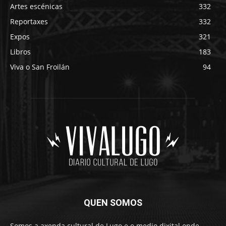
Artes escénicas
332
Reportaxes
332
Expos
321
Libros
183
Viva o San Froilán
94
QUEN SOMOS
Somos a axenda cultural de Lugo e o medio dixital onde