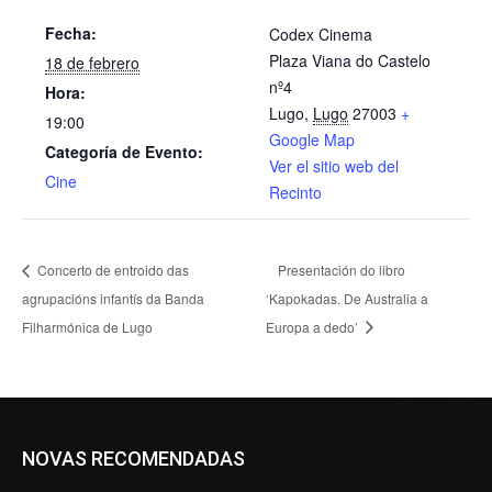
Fecha:
Codex Cinema
Plaza Viana do Castelo
18 de febrero
nº4
Hora:
Lugo
,
Lugo
27003
+
19:00
Google Map
Categoría de Evento:
Ver el sitio web del
Cine
Recinto
Concerto de entroido das
Presentación do libro
agrupacións infantís da Banda
‘Kapokadas. De Australia a
Filharmónica de Lugo
Europa a dedo’
NOVAS RECOMENDADAS