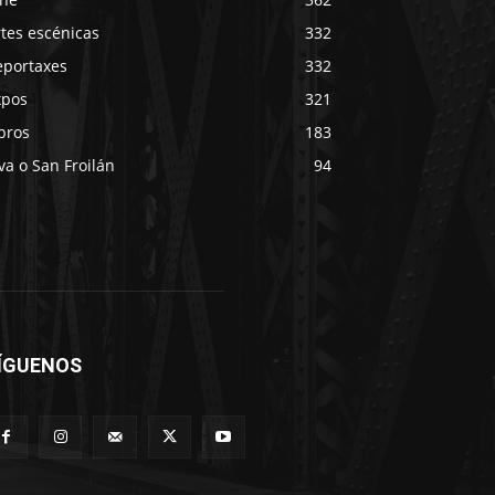
tes escénicas
332
eportaxes
332
xpos
321
bros
183
va o San Froilán
94
ÍGUENOS