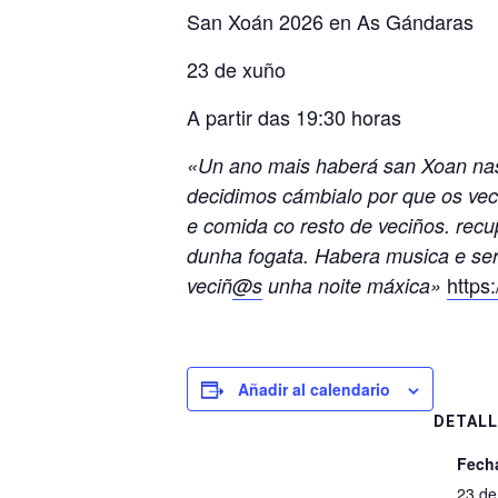
San Xoán 2026 en As Gándaras
23 de xuño
A partir das 19:30 horas
«Un ano mais haberá san Xoan nas 
decidimos cámbialo por que os vec
e comida co resto de veciños. recu
dunha fogata. Habera musica e serv
https
veciñ
@s
unha noite máxica»
Añadir al calendario
DETALL
Fech
23 de