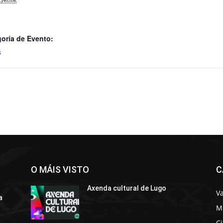
oría de Evento:
s
O MÁIS VISTO
C
Axenda cultural de Lugo
Va
a
M
C