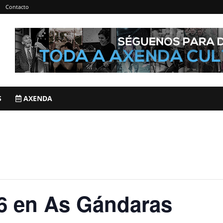
Contacto
S
AXENDA
6 en As Gándaras