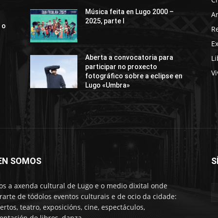
Música feita en Lugo 2000 –
Ar
2025, parte I
 o
R
E
Li
Aberta a convocatoria para
participar no proxecto
Vi
fotográfico sobre a eclipse en
Lugo «Umbra»
EN SOMOS
S
s a axenda cultural de Lugo e o medio dixital onde
rarte de tódolos eventos culturais e de ocio da cidade:
ertos, teatro, exposicións, cine, espectáculos,
entación de libros, danza…