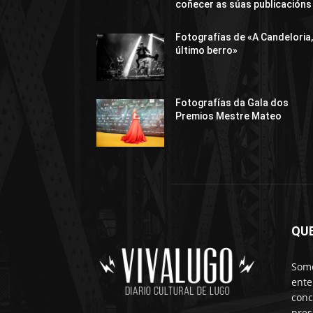
coñecer as súas publicacións
Fotografías de «A Candeloria,
último berro»
Fotografías da Gala dos
Premios Mestre Mateo
QU
Somo
ente
conc
pres