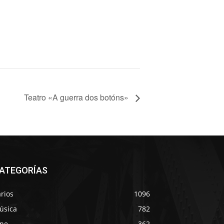
Teatro «A guerra dos botóns»
ATEGORÍAS
rios
1096
úsica
782
ine
362