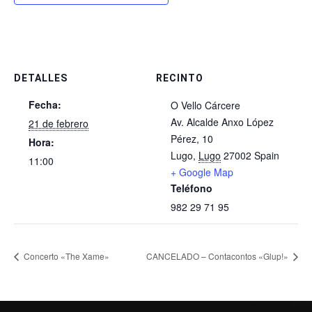
DETALLES
RECINTO
Fecha:
O Vello Cárcere
Av. Alcalde Anxo López
21 de febrero
Pérez, 10
Hora:
Lugo
,
Lugo
27002
Spain
11:00
+ Google Map
Teléfono
982 29 71 95
Concerto «The Xame»
CANCELADO – Contacontos «Glup!»