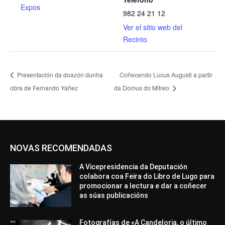
Expos
982 24 21 12
Ver el sitio web del
Recinto
Presentación da doazón dunha
Coñecendo Lucus Augusti a partir
obra de Fernando Yañez
da Domus do Mitreo
NOVAS RECOMENDADAS
A Vicepresidencia da Deputación
colabora coa Feira do Libro de Lugo para
promocionar a lectura e dar a coñecer
as súas publicacións
Fotografías de «A Candeloria, o último