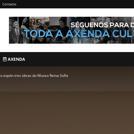
Contacto
AXENDA
go expón tres obras do Museo Reina Sofía