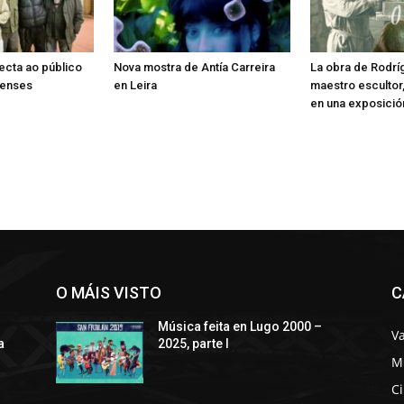
ecta ao público
Nova mostra de Antía Carreira
La obra de Rodrí
censes
en Leira
maestro escultor,
en una exposició
O MÁIS VISTO
C
Música feita en Lugo 2000 –
Va
a
2025, parte I
M
C
s