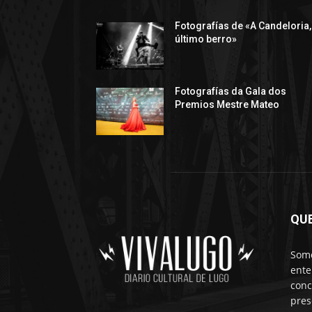
Fotografías de «A Candeloria,
último berro»
Fotografías da Gala dos
Premios Mestre Mateo
QU
Somo
ente
conc
pres