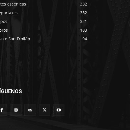
tes escénicas
332
eportaxes
332
xpos
321
bros
183
va o San Froilán
94
ÍGUENOS