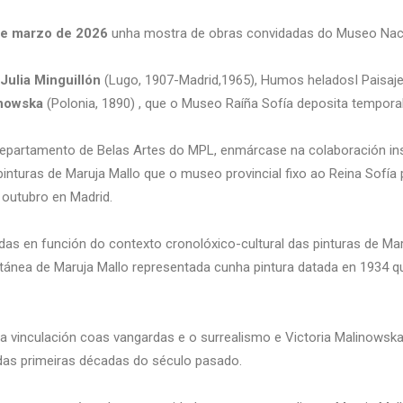
de marzo de 2026
unha mostra de obras convidadas do Museo Nacio
Julia Minguillón
(Lugo, 1907-Madrid,1965), Humos heladosI Paisaj
inowska
(Polonia, 1890) , que o Museo Raíña Sofía deposita tempor
departamento de Belas Artes do MPL, enmárcase na colaboración insti
nturas de Maruja Mallo que o museo provincial fixo ao Reina Sofía p
outubro en Madrid.
s en función do contexto cronolóxico-cultural das pinturas de Maru
oetánea de Maruja Mallo representada cunha pintura datada en 1934 q
 vinculación coas vangardas e o surrealismo e Victoria Malinowska 
o das primeiras décadas do século pasado.