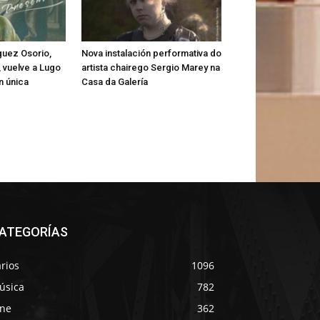
guez Osorio,
Nova instalación performativa do
 vuelve a Lugo
artista chairego Sergio Marey na
n única
Casa da Galería
ATEGORÍAS
rios
1096
úsica
782
ine
362