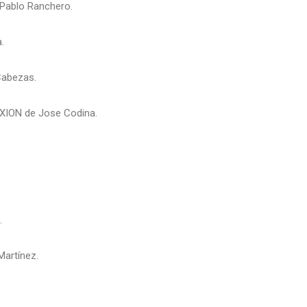
ablo Ranchero.
a.
Cabezas.
ION de Jose Codina.
.
Martínez.