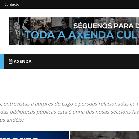
Contacto
AXENDA
, entrevistas a autores de Lugo e persoas relacionadas co 
 das bibliotecas públicas esta é unha das nosas seccións fa
us andéis).