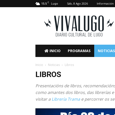
C
15.5
Sáb, 8 Ago 2026
Información
Lugo
VivaLugo
INICIO
PROGRAMAS
NOTICIAS
Inicio
Noticias
Libros
LIBROS
Presentacións de libros, recomendacións
como amantes dos libros, das librerías e
visitar a
Librería Trama
e percorrer os se