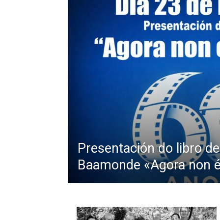
Presentación do libro d
Baamonde «Agora non é