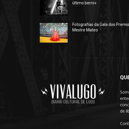
último berro»
Fotografías da Gala dos Premi
Mestre Mateo
QU
Somo
ente
conc
de l
Cont