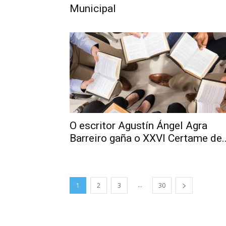
Municipal
O escritor Agustín Ángel Agra
Barreiro gaña o XXVI Certame de..
...
1
2
3
30