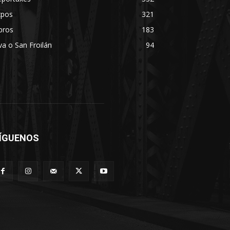
xpos
321
bros
183
va o San Froilán
94
ÍGUENOS