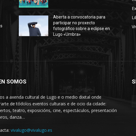
E
Li
Aberta a convocatoria para
participar no proxecto
os
Vi
fotográfico sobre a eclipse en
Lugo «Umbra»
EN SOMOS
S
s a axenda cultural de Lugo e o medio dixital onde
rarte de tódolos eventos culturais e de ocio da cidade:
ertos, teatro, exposicións, cine, espectáculos, presentación
ibros, danza…
acta:
vivalugo@vivalugo.es