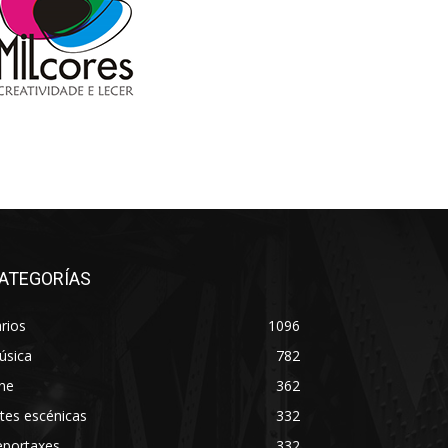
ATEGORÍAS
rios
1096
úsica
782
ne
362
tes escénicas
332
eportaxes
332