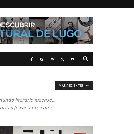
MÁS RECIENTES
mundo literario lucense…
voritas (case tanto como