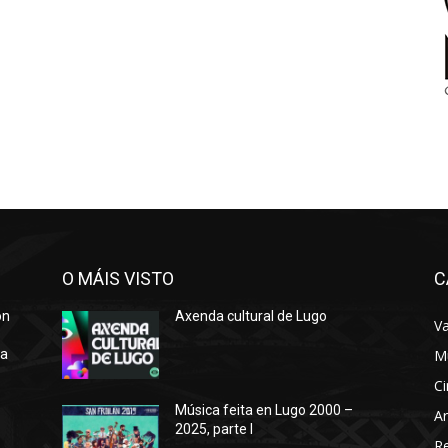
O MÁIS VISTO
C
ón
Axenda cultural de Lugo
Va
ra
M
Ci
Música feita en Lugo 2000 –
Ar
2025, parte I
o
R