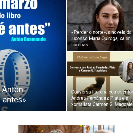
«Perder o norte», a novela da
lucense María Quiroga, xa en
librerías
e Antón
Conversa literaria coa escrito
 antes»
Andrea Fernández Plata e a
xornalista Carmen G. Magdal