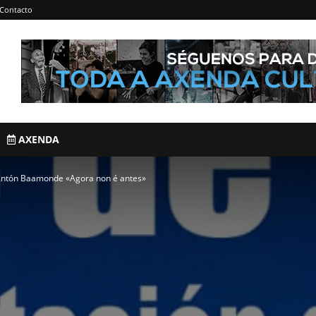
Contacto
AXENDA
 Antón Baamonde «Agora non é antes»