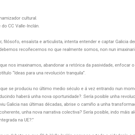
namizador cultural.
e do CC Valle-Inclán.
filósofo, ensaísta e articulista, intenta entender e captar Galicia d
o debemos recoñecernos no que realmente somos, non nun imaxinario
que nos imaxinamos, abandonar a retórica da pasividade, enfocar o
título “Ideas para una revolución tranquila”.
que se produciu no último medio século e á vez entrando nun momen
ducindo haberá unha nova oportunidade?. Sería posible unha revoluci
u Galicia nas últimas décadas, abrise o camiño a unha transformació
herente, unha nova narrativa colectiva? Sería posible, indo máis aló
integrada na UE?.”