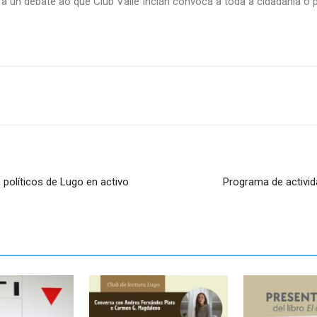
a un debate ao que Club Valle Inclán convoca a toda a cidadanía o
políticos de Lugo en activo
Programa de activi