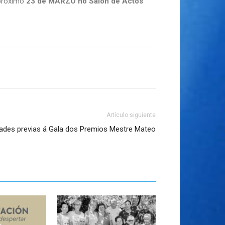
 próximo
23 de MARZO no Salón de Actos
Artículo siguiente
dades previas á Gala dos Premios Mestre Mateo