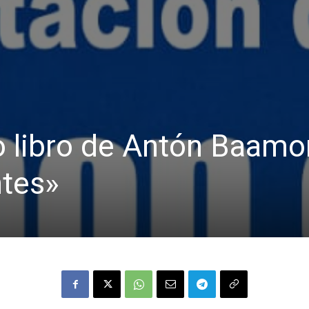
o libro de Antón Baam
ntes»