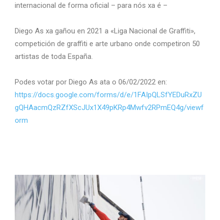
internacional de forma oficial – para nós xa é –
Diego As xa gañou en 2021 a «Liga Nacional de Graffiti»,
competición de graffiti e arte urbano onde competiron 50
artistas de toda España.
Podes votar por Diego As ata o 06/02/2022 en:
https://docs.google.com/forms/d/e/1FAIpQLSfYEDuRxZU
gQHAacmQzRZfXScJUx1X49pKRp4Mwfv2RPmEQ4g/viewf
orm