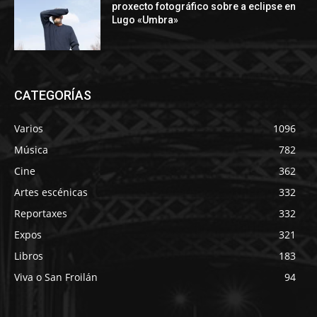
proxecto fotográfico sobre a eclipse en
Lugo «Umbra»
CATEGORÍAS
Varios
1096
Música
782
Cine
362
Artes escénicas
332
Reportaxes
332
Expos
321
Libros
183
Viva o San Froilán
94