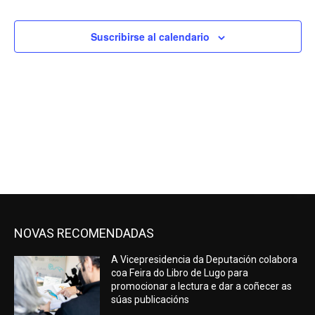
búsqu
de
2026
y
Eve
Suscribirse al calendario
vistas
de
Evento
NOVAS RECOMENDADAS
A Vicepresidencia da Deputación colabora
coa Feira do Libro de Lugo para
promocionar a lectura e dar a coñecer as
súas publicacións