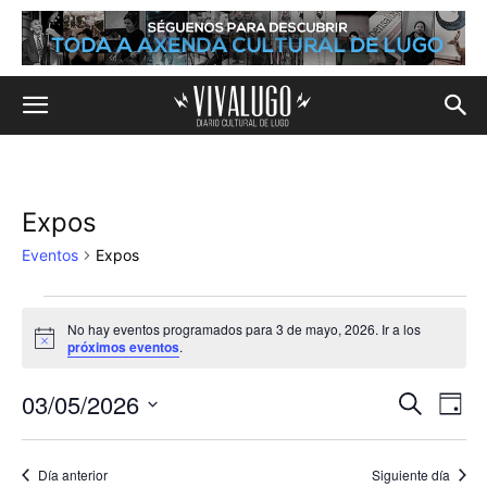
Expos
Eventos
Expos
Eventos
No hay eventos programados para 3 de mayo, 2026. Ir a los
Aviso
próximos eventos
.
en
3
03/05/2026
Na
Navega
Buscar
Día
de
Selecciona
de
de
la
vis
mayo,
Día anterior
Siguiente día
fecha.