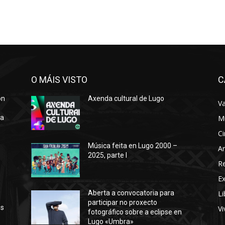
O MÁIS VISTO
C
ón
Axenda cultural de Lugo
Va
ra
M
Ci
Música feita en Lugo 2000 –
Ar
2025, parte I
o
R
E
Li
Aberta a convocatoria para
participar no proxecto
os
Vi
fotográfico sobre a eclipse en
Lugo «Umbra»