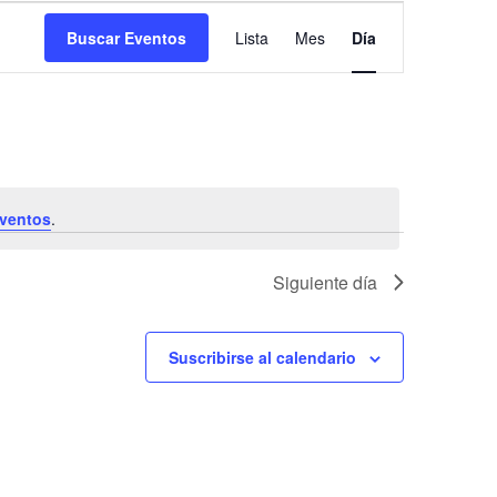
Navegación
Buscar Eventos
Lista
Mes
Día
de
vistas
de
Evento
ventos
.
Siguiente día
Suscribirse al calendario