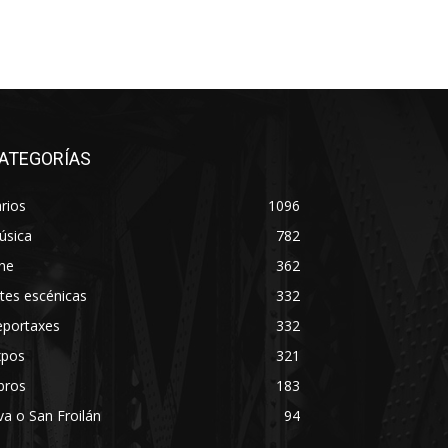
ATEGORÍAS
rios
1096
úsica
782
ne
362
tes escénicas
332
eportaxes
332
xpos
321
bros
183
va o San Froilán
94