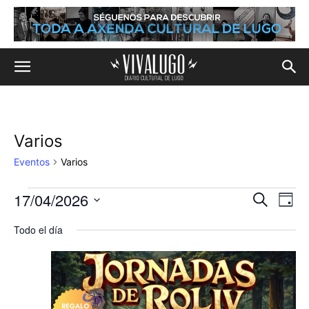
Varios
Eventos
Varios
17/04/2026
Eventos
Na
Navega
Buscar
Día
de
Selecciona
en
de
Todo el día
la
vis
fecha.
17
búsqu
de
de
y
Eve
abril,
vistas