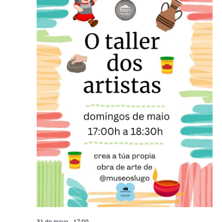
2026
de
Evento
31 de mayo - 17:00