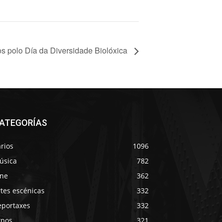
ios polo Día da Diversidade Biolóxica
ATEGORÍAS
rios
1096
úsica
782
ine
362
tes escénicas
332
eportaxes
332
xpos
321