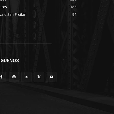
bros
183
va o San Froilán
94
ÍGUENOS