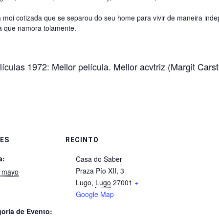
moi cotizada que se separou do seu home para vivir de maneira indep
da que namora tolamente.
ulas 1972: Mellor película. Mellor acvtriz (Margit Carst
ES
RECINTO
a:
Casa do Saber
Praza Pío XII, 3
e mayo
Lugo
,
Lugo
27001
+
Google Map
oría de Evento: