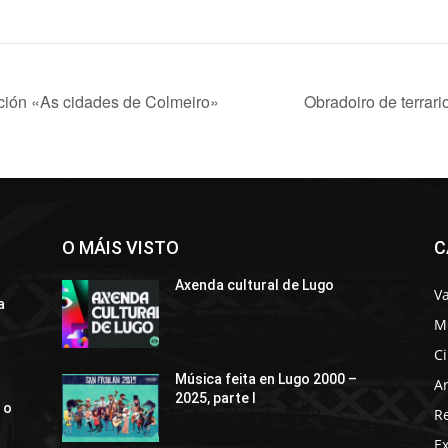
ción «As cidades de Colmeiro»
Obradoiro de terrar
O MÁIS VISTO
C
Axenda cultural de Lugo
Va
a
M
C
Música feita en Lugo 2000 –
Ar
2025, parte I
 o
R
E