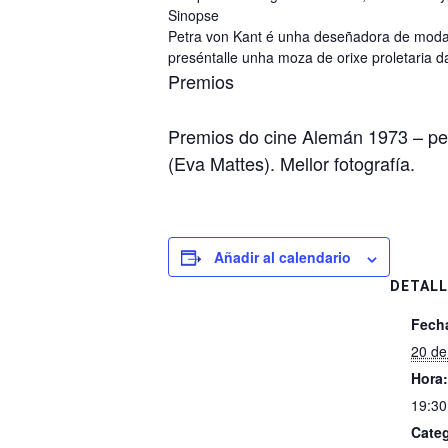
Sinopse
Petra von Kant é unha deseñadora de moda 
preséntalle unha moza de orixe proletaria 
Premios
Premios do cine Alemán 1973 – pelíc
(Eva Mattes). Mellor fotografía.
Añadir al calendario
DETALL
Fech
20 d
Hora:
19:30
Categ