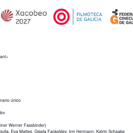
Kant»
ario único
ilm
iner Werner Fassbinder)
gulla, Eva Mattes, Gisela Fackeldey, Irm Hermann, Katrin Schaake