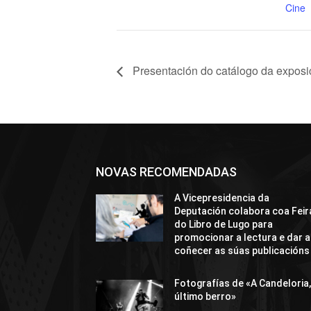
Cine
Presentación do catálogo da exposi
NOVAS RECOMENDADAS
A Vicepresidencia da
Deputación colabora coa Feir
do Libro de Lugo para
promocionar a lectura e dar a
coñecer as súas publicacións
Fotografías de «A Candeloria,
último berro»