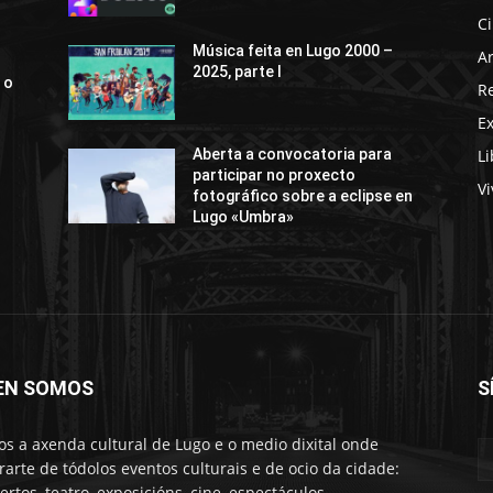
C
Música feita en Lugo 2000 –
Ar
2025, parte I
 o
R
E
Li
Aberta a convocatoria para
participar no proxecto
Vi
fotográfico sobre a eclipse en
Lugo «Umbra»
EN SOMOS
S
s a axenda cultural de Lugo e o medio dixital onde
rarte de tódolos eventos culturais e de ocio da cidade:
ertos, teatro, exposicións, cine, espectáculos,