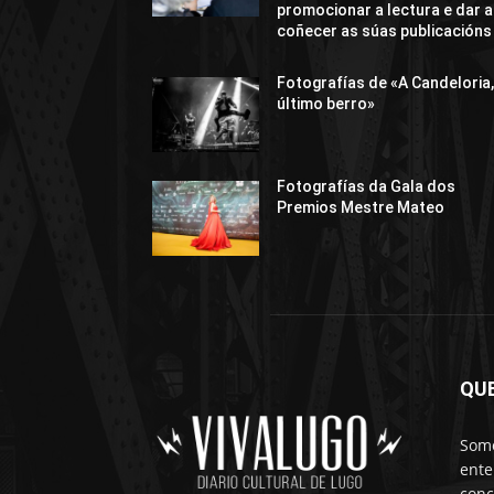
promocionar a lectura e dar a
coñecer as súas publicacións
Fotografías de «A Candeloria,
último berro»
Fotografías da Gala dos
Premios Mestre Mateo
QU
Somo
ente
conc