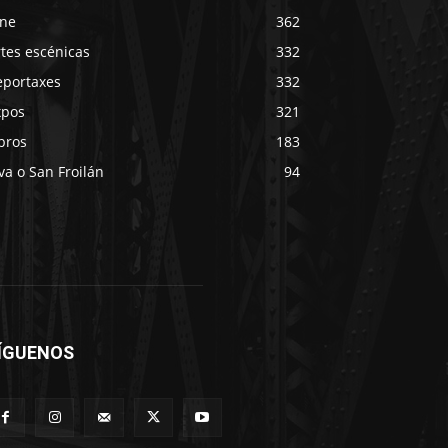
ine
362
tes escénicas
332
eportaxes
332
xpos
321
bros
183
va o San Froilán
94
ÍGUENOS