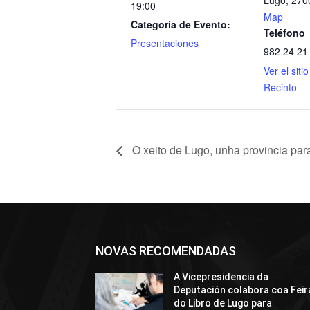
Lugo
,
270
19:00
Map
Categoría de Evento:
Teléfono
Presentaciones
982 24 21
Ver el siti
Recinto
O xeito de Lugo, unha provincia para
NOVAS RECOMENDADAS
A Vicepresidencia da
Deputación colabora coa Feir
do Libro de Lugo para