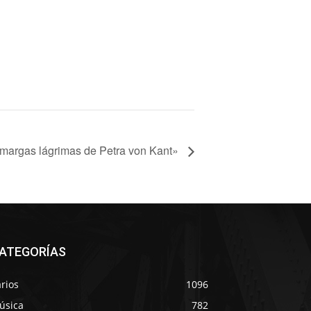
margas lágrimas de Petra von Kant»
ATEGORÍAS
rios
1096
úsica
782