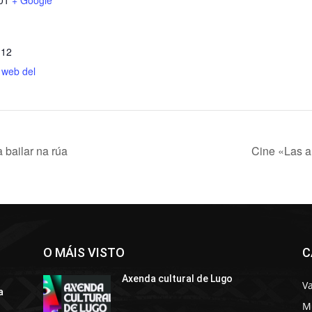
01
+ Google
 12
o web del
 bailar na rúa
Cine «Las a
O MÁIS VISTO
C
Axenda cultural de Lugo
Va
a
M