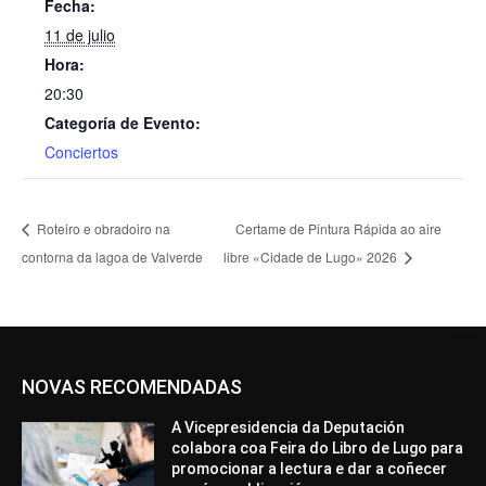
Fecha:
11 de julio
Hora:
20:30
Categoría de Evento:
Conciertos
Roteiro e obradoiro na
Certame de Pintura Rápida ao aire
contorna da lagoa de Valverde
libre «Cidade de Lugo» 2026
NOVAS RECOMENDADAS
A Vicepresidencia da Deputación
colabora coa Feira do Libro de Lugo para
promocionar a lectura e dar a coñecer