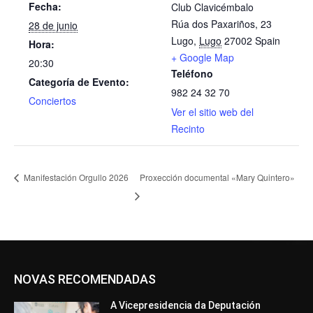
Fecha:
Club Clavicémbalo
Rúa dos Paxariños, 23
28 de junio
Lugo
,
Lugo
27002
Spain
Hora:
+ Google Map
20:30
Teléfono
Categoría de Evento:
982 24 32 70
Conciertos
Ver el sitio web del
Recinto
Manifestación Orgullo 2026
Proxección documental «Mary Quintero»
NOVAS RECOMENDADAS
A Vicepresidencia da Deputación