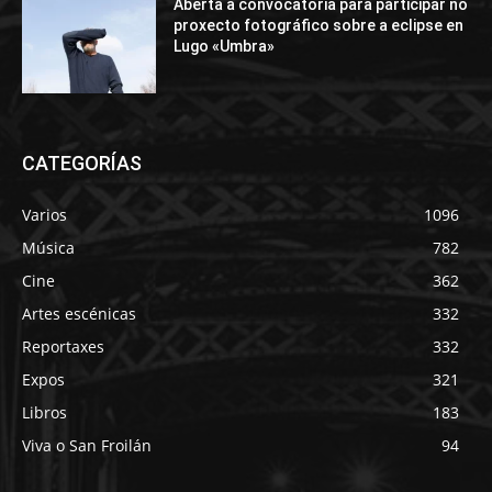
Aberta a convocatoria para participar no
proxecto fotográfico sobre a eclipse en
Lugo «Umbra»
CATEGORÍAS
Varios
1096
Música
782
Cine
362
Artes escénicas
332
Reportaxes
332
Expos
321
Libros
183
Viva o San Froilán
94