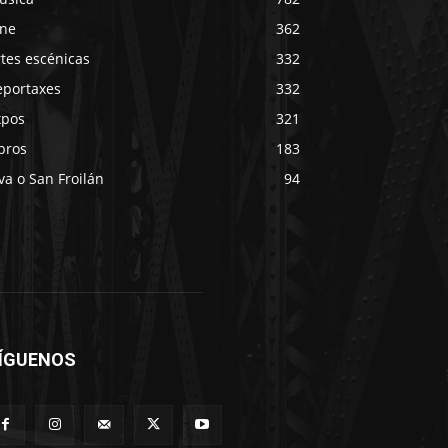
ine
362
tes escénicas
332
eportaxes
332
xpos
321
bros
183
va o San Froilán
94
ÍGUENOS