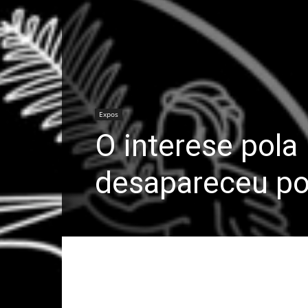
Expos
O interese pol
desapareceu po