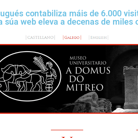
lugués contabiliza máis de 6.000 visi
a súa web eleva a decenas de miles 