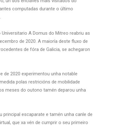
o, un dos enclaves máis visitados do
sitantes computadas durante o último
.
Universitario A Domus do Mitreo reabriu as
 decembro de 2020. A maioría deste fluxo de
rocedentes de fóra de Galicia, se achegaron
re de 2020 experimentou unha notable
medida polas restricións de mobilidade
rios meses do outono tamén deparou unha
u principal escaparate e tamén unha canle de
tual, que xa vén de cumprir o seu primeiro