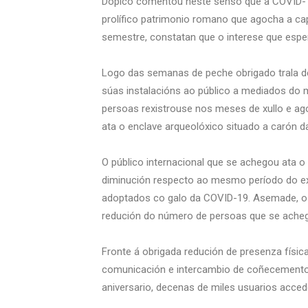
Dopico comentou neste senso que a COVID-19 
prolífico patrimonio romano que agocha a capi
semestre, constatan que o interese que esp
Logo das semanas de peche obrigado trala de
súas instalacións ao público a mediados do m
persoas rexistrouse nos meses de xullo e ago
ata o enclave arqueolóxico situado a carón d
O público internacional que se achegou ata 
diminución respecto ao mesmo período do exer
adoptados co galo da COVID-19. Asemade, o 
redución do número de persoas que se acheg
Fronte á obrigada redución de presenza físi
comunicación e intercambio de coñecemento c
aniversario, decenas de miles usuarios acced