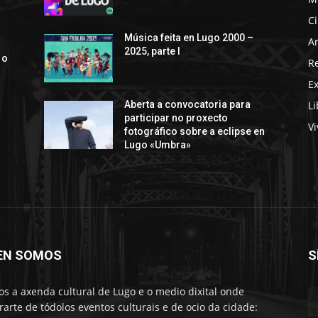
C
s
Música feita en Lugo 2000 –
Ar
2025, parte I
 o
R
E
Li
Aberta a convocatoria para
participar no proxecto
Vi
fotográfico sobre a eclipse en
Lugo «Umbra»
EN SOMOS
S
s a axenda cultural de Lugo e o medio dixital onde
rarte de tódolos eventos culturais e de ocio da cidade: