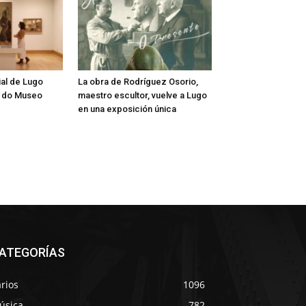
al de Lugo
La obra de Rodríguez Osorio,
s do Museo
maestro escultor, vuelve a Lugo
en una exposición única
ATEGORÍAS
rios
1096
úsica
782