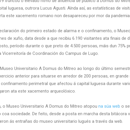
truncou o elevado ritmo de afluencia de público á Domus do Mitre
tal luguesa, outrora Lucus Agusti. Aínda así, as estatísticas de vi
erta este xacemento romano non desapareceu por mor da pandemia
claración do primeiro estado de alarma e o confinamento, o Museo 
es de xuño, data desde a que recibiu 6.190 visitantes ata finais de
sto, período durante o que preto de 4.500 persoas, máis dun 75% p
a Vicerreitoría de Coordinación do Campus de Lugo.
o Museo Universitario A Domus do Mitreo ao longo do último semest
cicio anterior para situarse en arredor de 200 persoas, en grande 
confinamento perimetral que afectou á capital luguesa durante va
aron ata este xacemento arqueolóxico.
ca, o Museo Universitario A Domus do Mitreo atopou
na súa web
o se
oa sociedade. De feito, desde a posta en marcha desta bitácora vir
eron ás entrañas do museo universitario lugués a través da web.