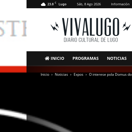
C
23.8
Sáb, 8 Ago 2026
Información
Lugo
VivaLugo
INICIO
PROGRAMAS
NOTICIAS
Inicio
Noticias
Expos
O interese pola Domus do