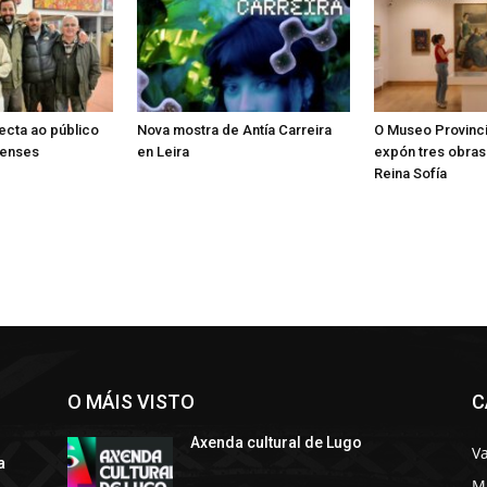
ecta ao público
Nova mostra de Antía Carreira
O Museo Provinci
censes
en Leira
expón tres obra
Reina Sofía
O MÁIS VISTO
C
Axenda cultural de Lugo
Va
a
M