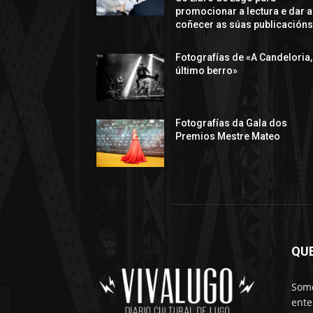
promocionar a lectura e dar a
coñecer as súas publicación
Fotografías de «A Candeloria,
último berro»
Fotografías da Gala dos
Premios Mestre Mateo
QU
Somo
ente