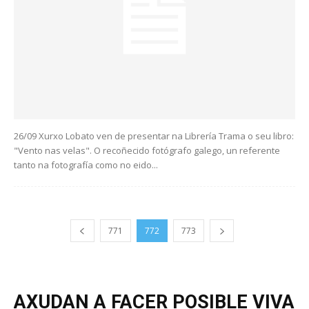
26/09 Xurxo Lobato ven de presentar na Librería Trama o seu libro:
"Vento nas velas". O recoñecido fotógrafo galego, un referente
tanto na fotografía como no eido...
771
772
773
AXUDAN A FACER POSIBLE VIVA