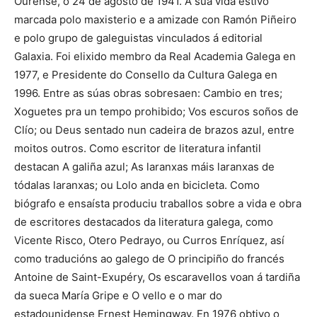
Ourense, o 24 de agosto de 1941. A súa vida estivo
marcada polo maxisterio e a amizade con Ramón Piñeiro
e polo grupo de galeguistas vinculados á editorial
Galaxia. Foi elixido membro da Real Academia Galega en
1977, e Presidente do Consello da Cultura Galega en
1996. Entre as súas obras sobresaen: Cambio en tres;
Xoguetes pra un tempo prohibido; Vos escuros soños de
Clío; ou Deus sentado nun cadeira de brazos azul, entre
moitos outros. Como escritor de literatura infantil
destacan A galiña azul; As laranxas máis laranxas de
tódalas laranxas; ou Lolo anda en bicicleta. Como
biógrafo e ensaísta produciu traballos sobre a vida e obra
de escritores destacados da literatura galega, como
Vicente Risco, Otero Pedrayo, ou Curros Enríquez, así
como traducións ao galego de O principiño do francés
Antoine de Saint-Exupéry, Os escaravellos voan á tardiña
da sueca María Gripe e O vello e o mar do
estadounidense Ernest Hemingway. En 1976 obtivo o