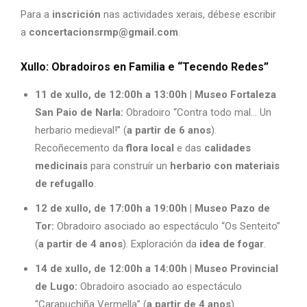
Para a
inscrición
nas actividades xerais, débese escribir
a
concertacionsrmp@gmail.com
.
Xullo: Obradoiros en Familia e “Tecendo Redes”
11 de xullo, de 12:00h a 13:00h | Museo Fortaleza
San Paio de Narla:
Obradoiro “Contra todo mal… Un
herbario medieval!” (
a partir de 6 anos
).
Recoñecemento da
flora local
e das
calidades
medicinais
para construír un
herbario con materiais
de refugallo
.
12 de xullo, de 17:00h a 19:00h | Museo Pazo de
Tor:
Obradoiro asociado ao espectáculo “Os Senteito”
(
a partir de 4 anos
). Exploración da
idea de fogar
.
14 de xullo, de 12:00h a 14:00h | Museo Provincial
de Lugo:
Obradoiro asociado ao espectáculo
“Carapuchiña Vermella” (
a partir de 4 anos
).