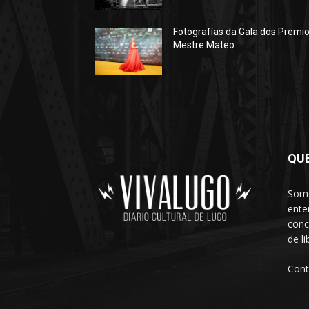
Fotografías da Gala dos Premi
Mestre Mateo
QU
Somo
ente
conc
de l
Cont