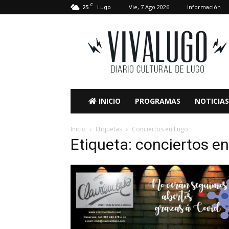
C
25
Vie, 7 Ago 2026
Información
Lugo
VivaLugo
INICIO
PROGRAMAS
NOTICIAS
Inicio
Etiquetas
Conciertos en Lugo
Etiqueta: conciertos e