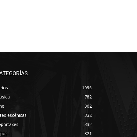
ATEGORÍAS
rios
1096
úsica
782
ne
362
tes escénicas
332
eportaxes
332
xpos
321