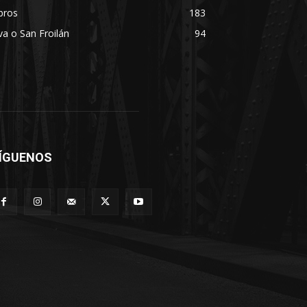
bros
183
va o San Froilán
94
ÍGUENOS