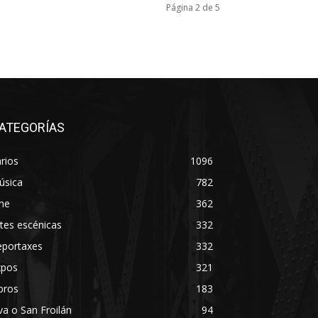
Página 2 de 5
ATEGORÍAS
rios
1096
úsica
782
ne
362
tes escénicas
332
eportaxes
332
xpos
321
bros
183
va o San Froilán
94