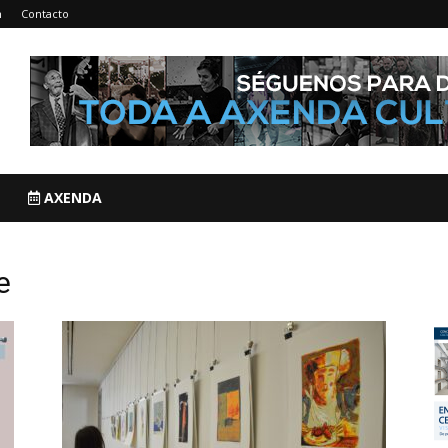
n
Contacto
AXENDA
e