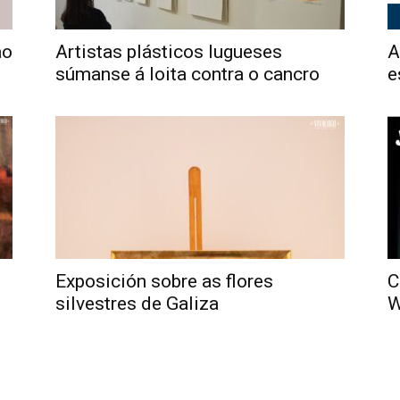
ao
Artistas plásticos lugueses
A
súmanse á loita contra o cancro
e
Exposición sobre as flores
C
silvestres de Galiza
W