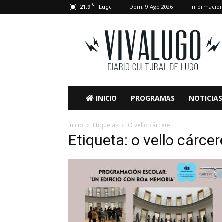
C
21.9
Dom, 9 Ago 2026
Informació
Lugo
VivaLugo
INICIO
PROGRAMAS
NOTICIAS
Inicio
Etiquetas
O vello cárcere
Etiqueta: o vello cárcer