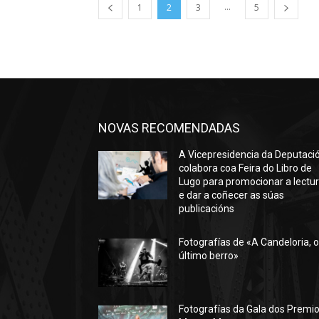
...
1
2
3
5
NOVAS RECOMENDADAS
A Vicepresidencia da Deputaci
colabora coa Feira do Libro de
Lugo para promocionar a lectu
e dar a coñecer as súas
publicacións
Fotografías de «A Candeloria, 
último berro»
Fotografías da Gala dos Premi