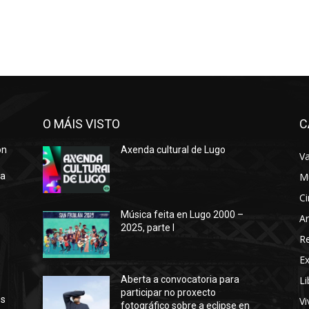
O MÁIS VISTO
C
ón
Axenda cultural de Lugo
Va
ra
M
Ci
Música feita en Lugo 2000 –
Ar
2025, parte I
o
R
E
Li
Aberta a convocatoria para
participar no proxecto
os
Vi
fotográfico sobre a eclipse en