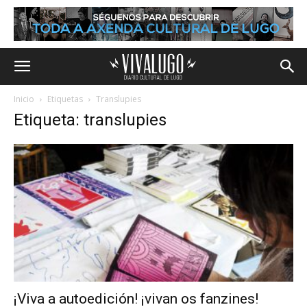
Inicio
Etiquetas
Translupies
Etiqueta: translupies
¡Viva a autoedición! ¡vivan os fanzines!