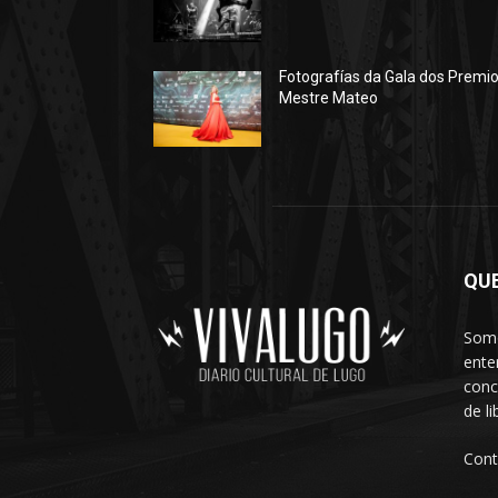
Fotografías da Gala dos Premi
Mestre Mateo
QU
Somo
ente
conc
de l
Cont