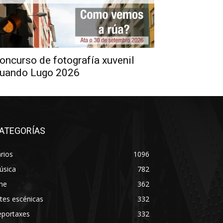
oncurso de fotografía xuvenil
uando Lugo 2026
ATEGORÍAS
rios
1096
úsica
782
ne
362
tes escénicas
332
eportaxes
332