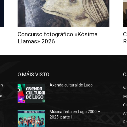
Concurso fotográfico «Kósima
C
Llamas» 2026
R
O MÁIS VISTO
C
ón
Axenda cultural de Lugo
Va
ra
M
Ci
Música feita en Lugo 2000 –
Ar
2025, parte I
o
R