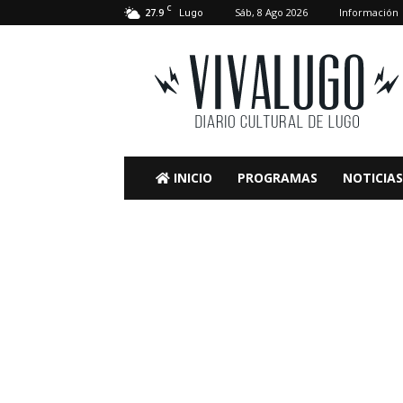
C
27.9
Sáb, 8 Ago 2026
Información
Lugo
VivaLugo
INICIO
PROGRAMAS
NOTICIAS