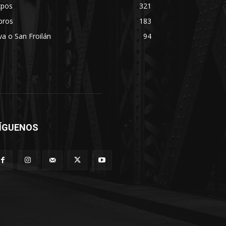
xpos
321
bros
183
va o San Froilán
94
ÍGUENOS